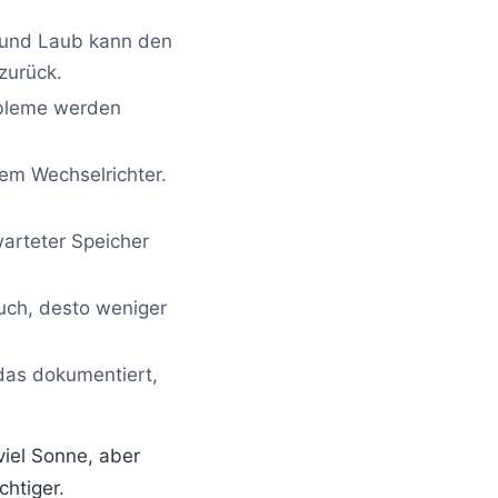
 und Laub kann den
zurück.
obleme werden
dem Wechselrichter.
 warteter Speicher
auch, desto weniger
das dokumentiert,
iel Sonne, aber
htiger.