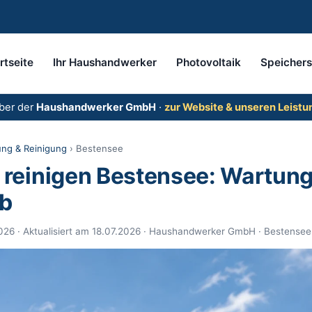
rtseite
Ihr Haushandwerker
Photovoltaik
Speicher
ber der
Haushandwerker GmbH
·
zur Website & unseren Leistu
ng & Reinigung
› Bestensee
 reinigen Bestensee: Wartun
eb
026 · Aktualisiert am 18.07.2026 · Haushandwerker GmbH · Bestensee ·