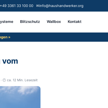
+49 3361 33 100 00
✉
info@haushandwerker.org
systeme
Blitzschutz
Wallbox
Kontakt
ngen »
g vom
 🕘 ca. 12 Min. Lesezeit