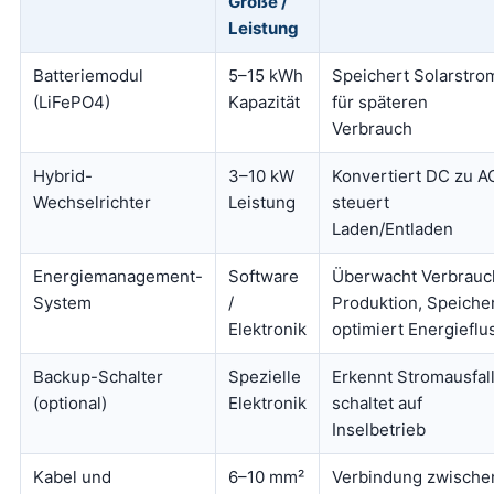
Größe /
Leistung
Batteriemodul
5–15 kWh
Speichert Solarstro
(LiFePO4)
Kapazität
für späteren
Verbrauch
Hybrid-
3–10 kW
Konvertiert DC zu A
Wechselrichter
Leistung
steuert
Laden/Entladen
Energiemanagement-
Software
Überwacht Verbrauc
System
/
Produktion, Speicher
Elektronik
optimiert Energieflu
Backup-Schalter
Spezielle
Erkennt Stromausfall
(optional)
Elektronik
schaltet auf
Inselbetrieb
Kabel und
6–10 mm²
Verbindung zwische