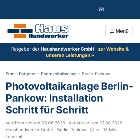
✉
☰ Menü
Ratgeber der
Haushandwerker GmbH
·
zur Website &
unseren Leistungen »
Start
›
Ratgeber
›
Photovoltaikanlage
› Berlin-Pankow
Photovoltaikanlage Berlin-
Pankow: Installation
Schritt für Schritt
Veröffentlicht am 08.06.2026 · Aktualisiert am 01.08.2026 ·
Haushandwerker GmbH · Berlin-Pankow · 🕘 ca. 13 Min.
Lesezeit