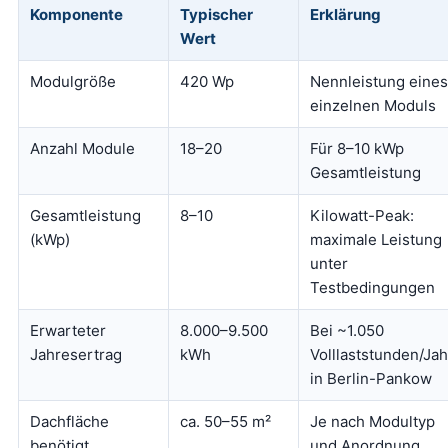
Komponente
Typischer
Erklärung
Wert
Modulgröße
420 Wp
Nennleistung eines
einzelnen Moduls
Anzahl Module
18–20
Für 8–10 kWp
Gesamtleistung
Gesamtleistung
8–10
Kilowatt-Peak:
(kWp)
maximale Leistung
unter
Testbedingungen
Erwarteter
8.000–9.500
Bei ~1.050
Jahresertrag
kWh
Volllaststunden/Jah
in Berlin-Pankow
Dachfläche
ca. 50–55 m²
Je nach Modultyp
benötigt
und Anordnung