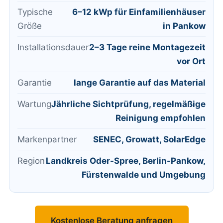
Typische
6–12 kWp für Einfamilienhäuser
Größe
in Pankow
Installationsdauer
2–3 Tage reine Montagezeit
vor Ort
Garantie
lange Garantie auf das Material
Wartung
Jährliche Sichtprüfung, regelmäßige
Reinigung empfohlen
Markenpartner
SENEC, Growatt, SolarEdge
Region
Landkreis Oder-Spree, Berlin-Pankow,
Fürstenwalde und Umgebung
Kostenlose Beratung anfragen