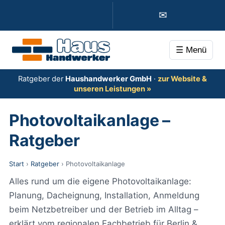
✉
☰ Menü
Ratgeber der
Haushandwerker GmbH
·
zur Website &
unseren Leistungen »
Photovoltaikanlage –
Ratgeber
Start
›
Ratgeber
› Photovoltaikanlage
Alles rund um die eigene Photovoltaikanlage:
Planung, Dacheignung, Installation, Anmeldung
beim Netzbetreiber und der Betrieb im Alltag –
erklärt vom regionalen Fachbetrieb für Berlin &